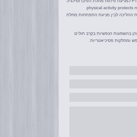
מחקר אשר נעשה לאחרונה ובדק השפעת ההליכה על חולים בתסמונת ה PTSD למניעת פיתוח מחלת הפיברומילגיה
physical activity protects male 
developing) הוכיח קשר בין פעילות ההליכה לבין מניעת התפתחות מחלת
והן בהשפעות הנפשיות בקרב חולים
ש ומחלקות פסיכיאטריות.