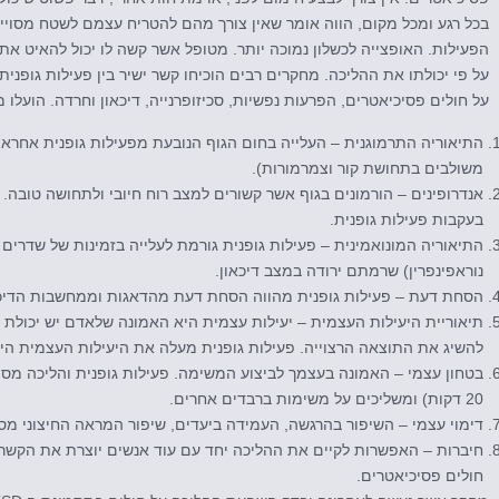
בכל רגע ומכל מקום, הווה אומר שאין צורך מהם להטריח עצמם לשטח מסויי
הפעילות. האופצייה לכשלון נמוכה יותר. מטופל אשר קשה לו יכול להאיט את ה
על פי יכולתו את ההליכה. מחקרים רבים הוכיחו קשר ישיר בין פעילות גופני
על חולים פסיכיאטרים, הפרעות נפשיות, סכיזופרנייה, דיכאון וחרדה. הועלו 
התיאוריה התרמוגנית – העלייה בחום הגוף הנובעת מפעילות גופנית אחרא
משולבים בתחושת קור וצמרמורות).
אנדרופינים – הורמונים בגוף אשר קשורים למצב רוח חיובי ולתחושה טובה. 
בעקבות פעילות גופנית.
התיאוריה המונואמינית – פעילות גופנית גורמת לעלייה בזמינות של שדרים ב
נוראפינפרין) שרמתם ירודה במצב דיכאון.
הסחת דעת – פעילות גופנית מהווה הסחת דעת מהדאגות וממחשבות הדיכא
תיאוריית היעילות העצמית – יעילות עצמית היא האמונה שלאדם יש יכולת 
להשיג את התוצאה הרצוייה. פעילות גופנית מעלה את היעילות העצמית הירו
בטחון עצמי – האמונה בעצמך לביצוע המשימה. פעילות גופנית והליכה מס
20 דקות) ומשליכים על משימות ברבדים אחרים.
דימוי עצמי – השיפור בהרגשה, העמידה ביעדים, שיפור המראה החיצוני מסי
חיברות – האפשרות לקיים את ההליכה יחד עם עוד אנשים יוצרת את הקשר
חולים פסיכיאטרים.