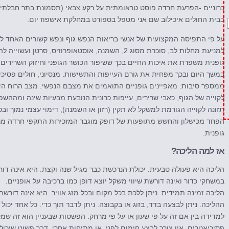
כרוניים -הפרעת חרדה פוסט טראומתית על רקע צבאי (תסמונת בתר חבלתיי
בבית החולים איכילוב שם אני מטפל בספורט במחלקת אישפוז יום.
על פי התפיסה המקצועית של אנשי בריאות הנפש גוף ונפש קשורים האחד לשנ
למניעת מחלות לב, סוכרת מסוג 2, השמנה, אוסטאופרוזיס, 
גופנית משפרת את איכות החיים בכך ששיפור הכושר הגופני וחיזוק השרירי
במשך היום ובכך מפחית את גורם העייפות והתשישות. מנסיוני, חולים פסיכי
ממספר סיבות: מאפיינים גופניים התואמים את מצבם הנפשי. מצב הרוח הירוד
לקוייה של הגוף, כאבי שרירים, עייפות כרונית הנובעת מבעיות שינה ומההש
תזונה לקוייה הגורמת למשקל לא תקין (רזון או השמנה), דימוי עצמי נמוך ובט
הפחד מכישלון והחשש מתופעות של דופק מוגבר המזכירות התקפי חרדה מר
גופנית.
אז למה הליכה?
הליכה היא פעולה טבעית. יכולת הנרכשת כבר מגיל שנה וקצת. היא אינה דור
במשחקי כדור ואינה דורשת שיווי משקל יוצא דופן כמו ברכיבה על אופניים.
הליכה זמינה תמידית. ניתן ללכת בכל מקום ובכל מזג אוויר. היא אינה דורשת
ההליכה. ניתן לבצעה בדד, בזוג או בקבוצה. ניתן לדבר תוך כדי. כל אחד יכו
למדידה בין אם זה על פי שעון או על פי מרחק. הפשטות שבעניין הוא זה שמ
פסיכיאטרים. אין צורך לבצע חימום לפני, או מתיחות אחרי, דבר פשוט שיכול