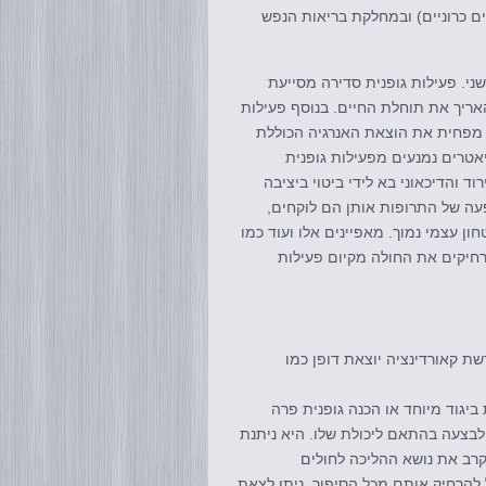
ם כרוניים) ובמחלקת בריאות הנפש
י. פעילות גופנית סדירה מסייעת
סרטן ועשוייה להאריך את תוחלת החיים. בנוסף פעילות
ם מפחית את הוצאת האנרגיה הכוללת
אטרים נמנעים מפעילות גופנית
 והדיכאוני בא לידי ביטוי ביציבה
פעה של התרופות אותן הם לוקחים,
חון עצמי נמוך. מאפיינים אלו ועוד כמו
חיקים את החולה מקיום פעילות
שת קאורדינציה יוצאת דופן כמו
 ביגוד מיוחד או הכנה גופנית פרה
ל לבצעה בהתאם ליכולת שלו. היא ניתנת
קרב את נושא ההליכה לחולים
 להרחיק אותם מכל הסיפור. ניתן לצאת