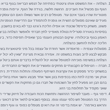
הצלחה – את המשפט אותו ציטטתי בפתיחה על הנפש הבריאה בגוף בריא ני
הגוף גם מכשיל את העניינים. הרגשה חלשה, בגידה של הגוף, עייפות גופנית, 
מוטוריות שהיו בעבר אינם עוד. מטופלים רבים אשר נשאלו האם הם עוסק
מעידים שאינם מסוגלים רגשית או גופנית להתמודד עם הדרישות הגופניות, 
פשוט, משחק כדורסל שכונתי או אפילו הליכת ג'וגינג כבר לא באים בחשבון. 
בסיסיות באווירה סטרילית נטולת מאפייני לחץ חברתי ולאפשר הצלחה בביצו
הליכה יכולות להחשב כהצלחה.
מסוגלות עצמית – פראפרזה אשר חוזרת על עצמה בכל מיני סיטואציות בשיעו
מבקש לבצע לרוב נענות במשפט זה. אמירה צבאית מציינת "שאין לא יכול יש
הצלחה במשימה מוכיחה למטופל שהוא יכול להצליח בדברים אותם ביטל עד
חברה – הטיפולים הקבוצתיים מחזקים ומעשירים את הקשרים החברתיים. מ
במשחקי כדור מספקים את עקרונות השיתוף הפעולה והתלות ההדדית. ניתן 
אותן אני מרבה לתת כמו בכפיפות בטן אשר אחד מבצע והשני אוחז ברגליים ו
בהם הבן זוג מפעיל לחץ על השכמות של חברו גם כן מחזקות את הקשרים ה
שאני מקפיד על תחלופת בני הזוג.
דימוי גוף – מעבר לשיפור ההרגשה ותחושת הכוח העבודה על חיזוק שרירי 
הדרך בה המטופל חש כלפי עצמו וגופו. בנוסף כשבאים לתאר אדם דכאוני 
והראש באדמה". יש אמת בדימוי זה עת רואים מטפלים כפופי גו וגוף רופס. 