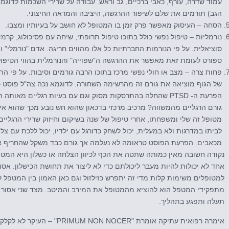
עמוד שדרה, עורף, כאבי ברכיים, גב וראש. עבודה על שרירי השכמות לדוגמא
הגב) תורמים את שלם לשיפור ההרגשה, היציבה והמראה החיצוני.
הסחה – העיסוק מאפשר פרק זמן בו המטופל לא חושב על בעיותיו ומצבו.
נורמליות – טיפול נפשי כולל בתוכו טיפול תרופתי, שיחה עם פסיכולוג, קרמינו
סוציאלית. על פי הנורמות החברתיות כל אלו מהווים חריגה. אדם "נורמלי" ומ
ספורט לעומת זאת מאפשר את ההרגשה ה"שפוייה" והנורמלית בהווי הטיפולי
פחות צרה – מצב או חולי נפשי מרכז בתוכו הרבה גורמים וסיבות. על פי ה
של הגוף מוציאה את גורם זה מהרשימה השחורה. לדוגמא נכה צה"ל פוסט 
הפרעת ה- PTSD שהחלה בהתרסקות מסוק וגם עם בעיות רגליים מא
גורם הרגליים מהמשווה? מרכיב מרכזי בדכאון שהוא חש נובע מכך שהוא אינו 
מטופל זה שלי ומשפחתו, אחרי טיפול של שנה בשיקום וחיזוק שרירי הרגליים
לביתו במדרגות ולא במעלית, יכול לשחק כדורגל עם ילדיו, יכול ללכת עם צל
מכאבים. הפרעת הפוסט טראומה לא נעלמה אך גורם כבד משקל שהחריף 
נקודה חשובה מאין כמותה שתטה את הכף לכיוון הצלחה או כשלון היא המט
אחד לא יכולות להיות מעבר ליכולתם כדי לא ליצור את תחושת הכישלון. אס
למטופלים משימות קלות מדי זה יתפרש כזילזול וגם כאן האמון בין המטפל ל
מתפקידי המטפל הוא להוציא מהמטופל את המירב והמיטב. מצד שני אסור
תעלה ותפגע בתהליך.
אימרה רפואית עתיקה אומרת "PRIMUM NON NOCER" – העיקר לא לקלקל. לשמור, לשפר, לתקן אבל לא להרוס.