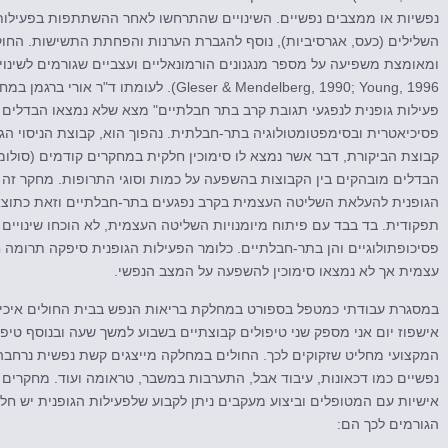
נפשיות או ממצבים נפשיים. השינויים שהתרחשו לאחר ההשתתפות בפעילות ה
השלילים (כעס, אגרסיביות), נוסף להגברת הערנות והפחתת התשישות. החוק
Gleser & Mendelberg, 1990; Young, 1996). לעומ
פעילות גופנית לנפגעי תגובת קרב בתר חבלתיים" מצא שלא נמצאו הבדלים 
פסיכיאטרית ובסימפטומטולוגיה בתר-חבלתית. נהפוך הוא, קבוצת הניסוי הגי
הבדלים מובהקים בין הקבוצות בהשפעה על כמות וסוגי התרופות. מחקר ז
הגופנית להעלאת השליטה העצמית בקרב נפגעים בתר-חבלתיים וזאת כתוצ
תפקודית. בד בבד עם פיתוח מיומנויות השליטה העצמית, לא הוכחו שינויים ס
פסיכופתולוגיים והן בתר-חבלתיים. כלומר הפעילות הגופנית סיפקה תרומה
עצמית אך לא נמצאו סימוכין להשפעה על המצב הנפשי.
במסגרת עבודתי כמטפל בספורט במחלקת בריאות הנפש בבית החולים איכילו
אישפוז יום אני מספק שני טיפולים קבוצתיים בשבוע למשך שעה ובנוסף טיפו
המקצועי מחליט שזקוקים לכך. החולים במחלקה מייצגים קשת נפשית נרחב
נפשיים כמו דכאונות, עיבוד אבל, התערבות במשבר, טראומה ועוד. מחקרים 
אישיות עם המטופלים וביצוע מעקבים ניתן לקבוע שלפעילות הגופנית יש חלק
הגורמים לכך הם: