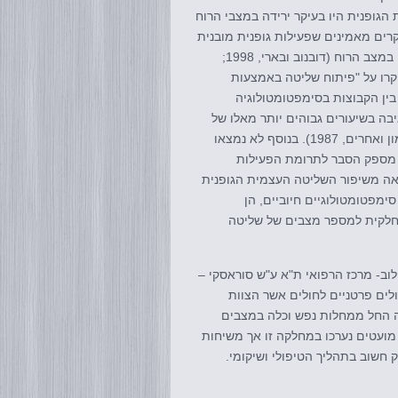
גופנית היו בעיקר ירידה במצבי הרוח
רים מאמינים שפעילות גופנית מובנית
ומאומצת משפיעה על מספר מנגנונים הורמונאליים ועצביים שגורמים לשינוי במצב הרוח (דובנוב ובארי, 1998;
תו ד"ר אורי ברגמן במחקרו על "פיתוח שליטה באמצעות
בין הקבוצות בסימפטומטולוגיה
בה בשיעורים גבוהים יותר מאלו של
קבוצת הביקורת, דבר אשר נמצא לו סימוכין חלקית במחקרים קודמים (סולומון ואחרים, 1987). בנוסף לא נמצאו
ה מספק הסבר לתרומת הפעילות
אה משיפור השליטה העצמית הגופנית
ימפטומטולוגיים חיוביים, הן
 חלקית למספר מצבים של שליטה
ב- מרכז הרפואי ת"א ע"ש סוראסקי –
לים פרטניים לחולים אשר הצוות
ה החל ממחלות נפש וכלה במצבים
מועטים נערכו במחלקה זו אך משיחות
 חשוב בתהליך הטיפולי ושיקומי.