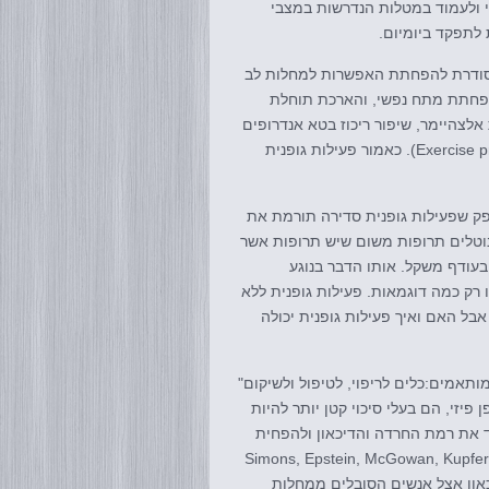
אי ולעמוד במטלות הנדרשות במצבי
ת לתפקד ביומיום.
 מסודרת להפחתת האפשרות למחלות לב
 הפחתת מתח נפשי, והארכת תוחלת
ת אלצהיימר, שיפור ריכוז בטא אנדרופים
בפלסמת הדם (Exercise prevents fibromyalgia in ptsd men. D.R Arnson,Y. (2007)). כאמור פעילות גופנית
פק שפעילות גופנית סדירה תורמת את
נוטלים תרופות משום שיש תרופות אשר
בעודף משקל. אותו הדבר בנוגע
רק כמה דוגמאות. פעילות גופנית ללא
ל האם ואיך פעילות גופנית יכולה
ותאמים:כלים לריפוי, לטיפול ולשיקום"
פיזי, הם בעלי סיכוי קטן יותר להיות
יד את רמת החרדה והדיכאון ולהפחית
Simons, Epstein, McGowan, Kupfer & Robertson, 1
הדיכאון אצל אנשים הסובלים ממחלות