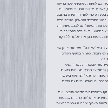
תן גם להפוך. כשהנפש אינה בריאה
כאבים. יכולות גופניות ומיומנויות
ים בספורט כמו לפני ההחמרה במצבם
ההווי החברתי והכשלון. משחק טניס
עקרונות הטיפול הם לבצע מיומנויות
ע המיומנויות על מנת להחזיר את
האמון בגוף וביכולותיו. שיקום הבטחון העצמי בכך שאפילו תפיסת כדור, ביצוע כפיפות בטן או השלמת 20 דקות
ר היא "לא יכול". משימות אותן אני
 לא רוצה". כאמור בסעיף הקודם,
 כה.
שימות קבוצתיות כמו לדוגמא
לסמוך על חברך. משימות בזוגות
סופר, או תרגילי גמישות בישיבה
חברתיים והאינטימיות גם משום
הגוף משפרת את הדימוי העצמי, את
מתארים אותו "עם כתפיים שמוטות
לטווח הארוך יציבה זו גורמת לבעיות