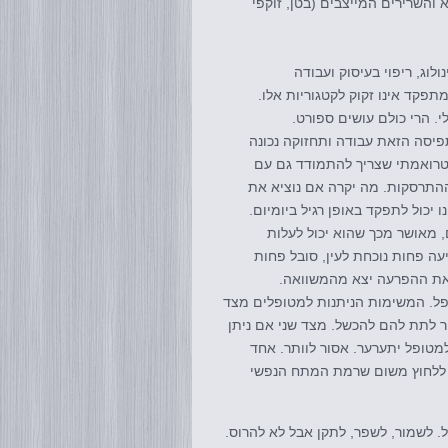
 והשרירים המייצבים (בטן, זוקפי
לוג, ריפוי בעיסוק ועבודה
תפקד אינו זקוק לקטגוריות אלו.
. הרי כולם עושים ספורט.
תפיסה הזאת עבודה ותחזוקה נכונה
טרואמתי שצריך להתמודד גם עם
ותה ההתרסקות. מה יקרה אם נוציא את
יכול לתפקד באופן רגיל ביומיום.
, מאושר מכך שהוא יכול לעלות
יעה פחות נוכחת לעין, סובל פחות
את ההפרעה יצא מהמשוואה.
פל. המשימות הניתנות למטופלים מצד
ור לתת להם להכשל. מצד שני אם ניתן
מטופל יתערער. אסור לוותר. אחד
 ללחוץ משום שרמת המתח הנפשי