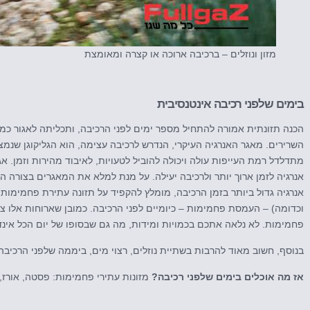
מזון ונוזלים – ברכיבה ארוכה או קצרה ומאומצת
בימים שלפני רכיבה אינטנסיבית
הכנה תזונתית אמורה להתחיל מספר ימים לפני הרכיבה, ותכליתה לאגור 
השרירים. מאגר האנרגיה העיקרי, הנדרש לרכיבה עצימה, הוא הגליקוגן שנמ
מתדלדל רמת העייפות עולה ויכולה להוביל לטעויות, לאיבוד מהירות וזמן.
אנרגיה לזמן ארוך יותר ולרכיבה יעילה. על מנת למלא את המאגרים בצורה הט
אנרגיה גדול ביותר בזמן הרכיבה, מומלץ להקפיד על תזונה עתירת פחמימות
וכדומה) – העמסת פחמימות – כיומיים לפני הרכיבה. כמובן שארוחות אלו צר
פחמימות. לא נלאה אתכם בכמויות ומידות, מה גם שבסופו של יום הכל אינדיב
בנוסף, חשוב מאוד להרבות בשתיית נוזלים, רצוי מים, ביממה שלפני הרכיבה
אז מה אוכלים בימים שלפני רכיבה?
מזונות עתירי פחמימות: פסטה, אורז,