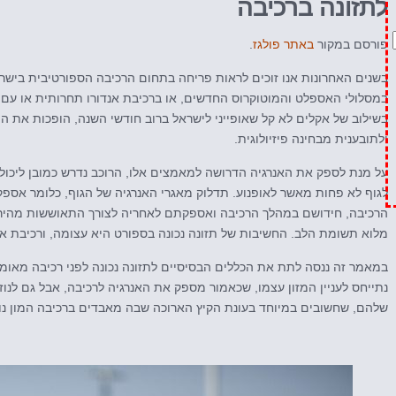
לתזונה ברכיבה
פורסם במקור
באתר פולגז
.
בשנים האחרונות אנו זוכים לראות פריחה בתחום הרכיבה הספורטיבית בישראל
במסלולי האספלט והמוטוקרוס החדשים, או ברכיבת אנדורו תחרותית או עם ה
בשילוב של אקלים לא קל שאופייני לישראל ברוב חודשי השנה, הופכות את ה
ולתובענית מבחינה פיזיולוגית.
על מנת לספק את האנרגיה הדרושה למאמצים אלו, הרוכב נדרש כמובן ליכולת 
לגוף לא פחות מאשר לאופנוע. תדלוק מאגרי האנרגיה של הגוף, כלומר אספק
הרכיבה, חידושם במהלך הרכיבה ואספקתם לאחריה לצורך התאוששות מהירה
מלוא תשומת הלב. החשיבות של תזונה נכונה בספורט היא עצומה, ורכיבת אופ
במאמר זה ננסה לתת את הכללים הבסיסיים לתזונה נכונה לפני רכיבה מאומצ
נתייחס לעניין המזון עצמו, שכאמור מספק את האנרגיה לרכיבה, אבל גם לנו
שלהם, שחשובים במיוחד בעונת הקיץ הארוכה שבה מאבדים ברכיבה המון נוזל