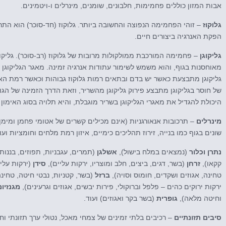
אבות המזון כוללים פחמימות, חלבונים, שומנים, מינרלים ו-ויטמינים.
גלוקוז
– זוהי הפחמימה הנפוצה והחשובה ביותר. גלוקוז (חד-סוכר) הוא ה
הפקת האנרגיה ביצורים חיים.
גליקוגן
– פחמימה המורכבת ממולקולות מרובות של גלוקוז (רב-סוכר). גליקו
מאוחסנות בגוף, והוא משמש לשימור עתודות אנרגיה זמינה. מאגר הגליקוגן ה
גליקוגן מתבצעת כאשר יש בדם ובתאים רמות גלוקוז גבוהות וכאשר רמת ה
של חוסר בגליקוגן מתבצע פירוק גליקוגן מהשריר, וזאת הדרך הזמינה של הגוף
היכולת להגדיל את מאגרי הגליקוגן בשריר מוגבלת, והיא תלויה בסוג האימון 
מינרלים
– תרכובות אנאורגניות (אינם מכילים קשרים של אטומי פחמן ומי
שונים בגוף כמו בנייה, זירוז תהליכים כימיים, איזון רמת מלחים וחומציות וע
נתרן
וכלור
(נמצאים במלח בישול),
אשלגן
(תמרים, עגבניות, תפוזים, בננות,
קקאו),
זרחן
(בשר, דגים, ביצים, חלב ומוצריו, ירקות עליים),
סידן
(ירקות עלים
טחינה, אגוזים ושקדים, חומוס וסויה),
ברזל
(בשר, קטניות, נבטי חיטה, טחינ
ירקות ירוקים כהים – פלפל וברוקולי, פירות יבשים, אגוזים וגרעינים),
מגנזיום
וחיטה מלאה),
גופרית
(בשר בקר ואגוזים) ועוד.
סיבים תזונתיים
– רכיבים בלתי זמינים של צמחי מאכל, נטולי ערך תזונתי וחס