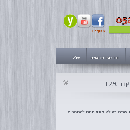
English
חדרי כושר מותאמים
שק"ל
קה-אקו
ניקולה דוטו (Nicola Dutto) איבד את היכולת להשתמש ברגליו לפני כ-10 שנים. זה לא מונע ממנו להתחרות