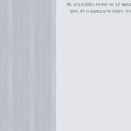
מהדורת 2020 זינקה ממונקו והובילה את המתחרים עד לדקאר, בירת סנגל, במשך 12 ימי תחרות ו-6,500 ק"מ. 95
רוכבים החלו את היום הראשון, 66 סיימו את הראלי ברכיבה לאורך האגם הוורוד. ניקולה סיים במקום ה-47, והפך