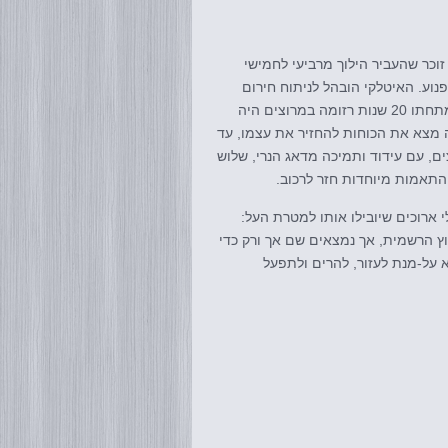
קולה זוכר שהעביר הילוך מרביעי לחמישי
נוע. האיטלקי הובהל לניתוח חירום
שארך 9 שעות במטרה לנסות ולהציל את חוט השדרה, אך לרוכב הוותיק שאמתחתו 20 שנות רזומה במרוצים היה
א לאחר 14 שבועות בשיקום. ניקולה מצא את הכוחות להחזיר את עצמו, עד
ם, עם עידוד ותמיכה מדאג הנרי, שלוש
התאמות מיוחדות חזר לרכוב.
 ארוכים שיובילו אותו למטרת העל:
וץ הרשמית, אך נמצאים שם אך ורק כדי
א על-מנת לעזור, להרים ולתפעל