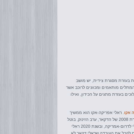
זקות ומוגנות בעזרת מסגרת צידית, יש מושב
מתלים מותאמים ומכוונים לרוכב אשר
אפשרות להעביר את ההילוכים בעזרת מתגים על הכידון, ואילו
 אקו
. ראלי אפריקה-אקו הוא ממשיך
דרכו של ראלי הדקאר המקורי, לפני שעבר מאפריקה לדרום אמריקה. במהדורת 2008 של הדקאר, ערב הזינוק, בוטל
הראלי בשל התראות לפיגועים מצד אל-קעידה. בשנה שלאחר מכן עבר הראלי לדרום-אמריקה, ובשנת 2020 ראלי
ים לקבל את העובדה שראלי דקאר לא