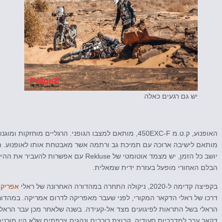
יש גם רגעים כאלה
האופנוע, ק.ט.מ 450EXC-F, מותאם למצבו הגופני. הרגליים מוח
מותאם לישיבה ארוכה עם תמיכת גב ורתמה אשר מאבטחת אותו לאופנוע. ה
יושב כל הזמן, יש מצמד אוטומטי של Rekluse עם 
הבלם האחורי מופעל בעזרת ידית שמאלית.
בקפיצה קדימה ל-2020, ניקולה התחרה במהדורה האחרונה של ראלי
אפריקה
דקאר עבר למדבריות סעודיה. קבוצת רוכבים ונהגים צרפתים שלא היו מוכנ