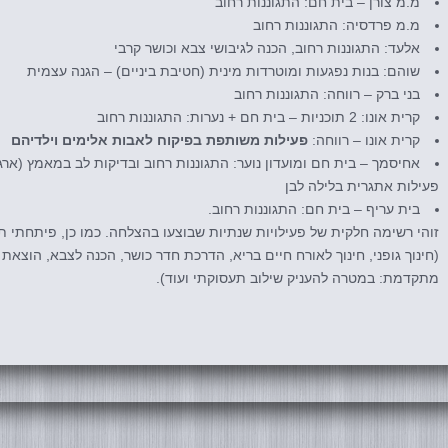
מ.מ צורן – בית חם: התגוננות רחוב
מ.מ פרדסיה: התגוננות רחוב
אלעד: התגוננות רחוב, הכנה לגיבושי צבא וכושר קרבי
שוהם: בנות נפגעות ומוטרדות מינית (חטיבת ביניים) – הגנה עצמית
בני ברק – רווחה: התגוננות רחוב
קרית אונו: 2 תוכניות – בית חם + נערות: התגוננות רחוב
קרית אונו – רווחה:
פעילות משותפת בפיקוח לאבות אלימים וילדיהם
אחיסמך – בית חם ומועדון נוער: התגוננות רחוב ובדיקות לב במאמץ (ארגו
פעילות אתגרית בלילה לבן
בית עריף – בית חם: התגוננות רחוב.
זוהי רשימה חלקית של פעילויות שנתיות שבוצעו בהצלחה. כמו כן, פיתחתי תו
(חינוך גופני, חינוך לאורח חיים בריא, הדרכת חדר כושר, הכנה לצבא, הוצאת
מתקדמת: במטרה להעניק שילוב תעסוקתי ועוד).