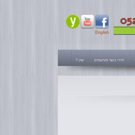
English
חדרי כושר מותאמים
שק"ל