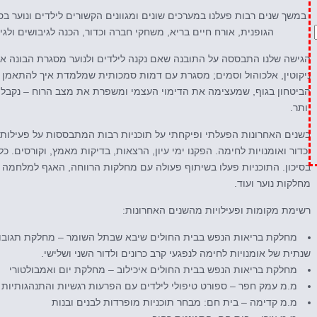
במשך שנים רבות פעלנו במערכים שונים ומגוונים הקשורים לילדים ונוער ב
הגופנית, אורח חיים בריא, משחקי חברה וכדור, הכנה לגיבושים ולגי
הגישה שלנו התבססה על התובנה שאם נקנה לילדים ולנוער מסגרת הבונה את
ניקוטין, אלכוהול וסמים; מסגרת עם דמות סמכותית שמלמדת איך להתאמן
הביטחון בגוף, שמעצימה את הדימוי העצמי ומשפרת את מצב הרוח – נקבל נ
יותר.
בשנים האחרונות הפעלתי ופיקחתי על תוכניות רבות המתבססות על פעילות ג
וכדור ואומנויות לחימה. הפקנו ימי עיון, הרצאות, בדיקות מאמץ, וקורסים. כ
בסיכון. התוכניות פעלו בשיתוף פעולה עם מחלקות הרווחה, האגף למלחמה ב
מחלקות נוער ועוד.
רשימת מקומות ופעילויות מהשנים האחרונות:
מחלקת בריאות הנפש בבית החולים שיבא שבתל השומר – מחלקת תגובות
שנתית של אומנויות לחימה לנפגעי קרב כרונים ולדור השני ושלישי.
מחלקת בריאות הנפש בבית החולים איכילוב – מחלקת יום ואמבולטורי
מ.מ עמק חפר – ספורט טיפולי לילדים עם הפרעות רגשיות והתנהגותיות
מ.מ קדימה – בית חם: מבחר תוכניות מופרדות לבנים ובנות